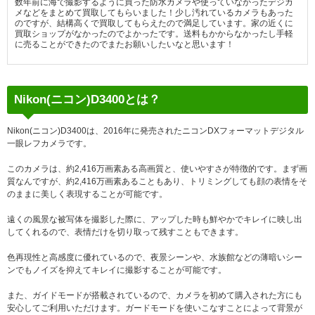
数年前に海で撮影するように買った防水カメラや使っていなかったデジカ
メなどをまとめて買取してもらいました！少し汚れているカメラもあった
のですが、結構高くで買取してもらえたので満足しています。家の近くに
買取ショップがなかったのでよかったです。送料もかからなかったし手軽
に売ることができたのでまたお願いしたいなと思います！
Nikon(ニコン)D3400とは？
Nikon(ニコン)D3400は、2016年に発売されたニコンDXフォーマットデジタル
一眼レフカメラです。
このカメラは、約2,416万画素ある高画質と、使いやすさが特徴的です。まず画
質なんですが、約2,416万画素あることもあり、トリミングしても顔の表情をそ
のままに美しく表現することが可能です。
遠くの風景な被写体を撮影した際に、アップした時も鮮やかでキレイに映し出
してくれるので、表情だけを切り取って残すこともできます。
色再現性と高感度に優れているので、夜景シーンや、水族館などの薄暗いシー
ンでもノイズを抑えてキレイに撮影することが可能です。
また、ガイドモードが搭載されているので、カメラを初めて購入された方にも
安心してご利用いただけます。ガードモードを使いこなすことによって背景が