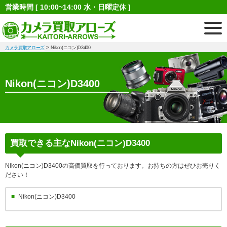
営業時間 [ 10:00~14:00 水・日曜定休 ]
>
カメラ買取アローズ
Nikon(ニコン)D3400
Nikon(ニコン)D3400
買取できる主なNikon(ニコン)D3400
Nikon(ニコン)D3400の高価買取を行っております。お持ちの方はぜひお売りく
ださい！
Nikon(ニコン)D3400