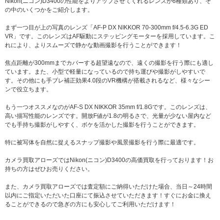
Nikon(ニコン)D3400の性能をよりアップさせてくれるレンズが6種類あり、そ
の中のいくつかをご紹介します。
まず一つ目が上の写真のレンズ「AF-P DX NIKKOR 70-300mm f/4.5-6.3G ED
VR」です。このレンズはAF駆動にステッピングモーターを採用しています。こ
れにより、よりスムーズで静かな動画撮影を行うことができます！
焦点距離が300mmまでカバーする超望遠なので、遠くの撮影を行う際にも適し
ています。また、小型で軽量になっているので持ち運びや撮影がしやすいで
す。その他にも手ブレ補正効果4.0段のVR機構が搭載されるなど、様々なシー
ンで役立ちます。
もう一つオススメなのがAF-S DX NIKKOR 35mm f/1.8Gです。このレンズは、
高い描写性能のレンズです。開放F値が1.8の明るさで、光量が少ない屋内など
でも手持ち撮影がしやすく、ボケを活かした撮影を行うことができます。
特に被写体を自然に捉えるスナップ撮影や風景撮影を行う際に最適です。
カメラ買取アローズではNikon(ニコン)D3400の高価買取を行っております！お
持ちの方はぜひお売りください。
また、カメラ買取アローズでは査定額にご納得いただけた場合、当日～24時間
以内にご指定いただいた口座にて振込させていただきます！すぐにお金に換え
ることができるので急ぎの方にも安心してご利用いただけます！