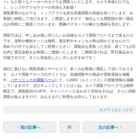
ー）など様々なメーカーのカメラを買取りいたします。カメラ本体だけでな
く、レンズやアクセサリーの売却も大歓迎！
買取業界のなかでも、トップクラスを誇る高価買取の実績を持っています。お
客様に納得して頂けるまで、ご商談しますので、他社よりも買取額が安い場合
はお気軽にご相談くださいませ。熟練のスタッフが確かな価値を見出します。
買取方法は、申し込み後に売りたいお品物をカメラ買取アローズまで送るだけ
です。送料や梱包キットは無料。査定料やキャンセル料は掛かりませんので、
初めての方でも安心してご利用ください。買取品を受取った当日、遅くても2日
以内に査定金額をお客様にご連絡いたします。ご納得頂ければ、即日振込みも
可能ですので、すぐに現金化したい方におすすめです！
他社に負けない買取実績とサービスで、多くのお客様に満足して頂いておりま
す。カメラ買取アローズのサイトでは、高価買取中の商品や買取実績を掲載
中。
パナソニックの買取ページ
にて、LUMIX（ルミックス）の買取情報を掲載
していますので、ぜひチェックしてくださいね。カメラ買取アローズでは期間
限定で、買取額30％UP中。キャンペーンと合わせて売却をすれば、さらに高額
買取が狙えますので、みなさまのご利用をお待ちしております。
カメラ
｜
ルミックス
前の記事へ
次の記事へ