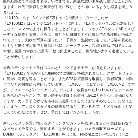
観を細部までそのまま表示。いつまでも、綺麗な思い出を残し続けることがで
きます。旅先で撮影した風景が手元に残り、その場にいるような感覚を楽しみ
ましょう。
「LX100」では、3インチ(92万ドット)の液晶モニターでしたが、
「LX100M2」は3インチ(124万ドット)に向上。「LXタッチパネルにも対応した
ことで、スマホのように操作することができます。タッチAF＆タッチAEでスピ
ーディな操作も実現。さらに、撮りたい瞬間をすぐに撮影できる性能が搭載さ
れています。動物の写真を撮りたい！子供が一生懸命に走っている姿を収めた
い！など動く被写体でも綺麗に記録。オートファーカス追従連写 では約5.5コ
マ/秒。撮影コマ数では最高33枚に向上するなど、機能性が大きく進化している
ことが分かります。
最近のデジタルカメラはスマホとリンクできるモデルが増えていますが、
「LX100M2」でもWi-FiとBluetoothに機能が搭載されました。スマートフォン
に簡単に写真を送ることができ、またGPS位置情報を取得して撮影写真に自動
付与などの機能にも対応しています。「LX100 」に似ている「LX100M2」です
が、ディテールがパワーアップしています。改良された1つ1つのディテールが
組み合わさったことで、使い勝手が抜群！お値段は約12万円と少し高価になり
ますが、カメラ初心者でも本格的に撮影できるのでおすすめのモデルになりま
す。また、アナログスタイルの操作を特徴としているので、カメラ好きにも楽
しんでいただけます。ぜひ、手にしてはいかがでしょうか。
新しいカメラを買い換えるタイミングでカメラを売却しませか？実は使わなく
なったカメラ等でも、売却することができます。カメラ買取アローズでは、
LUMIX（ルミックス）「LX100 II」をはじめ、Nikon(ニコン)やSONY（ソニ