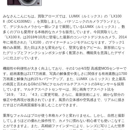
みなさんこんにちは。買取アローズでは、LUMIX（ルミックス）の「LX100
II（DC-LX100M2）」を買取しました。パナソニックのカメラブランドとし
て、デジタルカメラから一眼レフまで展開しているLUMIX（ルミックス）。数
多くのプロも愛用する本格的なカメラを販売しています。今回買取りした
「LX100 II」は2018年10月に登場した最新のコンパクトデジタルカメラ。2014
年に発売された「LX100 」のマイナーチェンジモデルになります。ブラック1
種のみ展開。見た目は大きな変化がなく、堅実な姿をアピール。新形状になっ
たグリップとファンクションボタンが多く配置され、機能美を意識したデザイ
ンに仕上がっています。
機能性や利便性が大きく向上しており、その1つが4/3型 高感度MOSセンサーで
す。総画素数は2177万画素、写真の解像度や美しさに関係する有画素数は1700
万画素と解像力は約15％パワーアップ。また、LUMIX（ルミックス）史上最高
の画質と言われるG9の17Mピクセルのマルチアスペクトの3/4センサーを採用
しています。マルチアスペクトセンサーは、同じ画角でアスペクト比を
「16:9」「3:2」「4:3」に変更可能。さらに、最新技術により、細かな部分の
修正や色再現が改善されています。風景の立体感や空気感まで、リアルに描き
だすほどの高画質撮影を楽しむことができます。
重厚なフォルムはプロが使う本格カメラと変わりません。しかし、自然と撮影
してしまうほどの優れた操作性で、カメラに慣れない初心者でも使いこなすこ
とができますよ。また、高精細ファインダーにより、レンズに写りこんだ世界