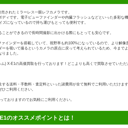
12年に発売されたミラーレス一眼レフカメラです。
ボディです。電子ビューファインダーや内臓フラッシュなどといった多彩な
サイズになっているので持ち運びもとっても便利です。
ることができるので長時間撮影に出かける際にもとっても安心です。
ーファインダーを搭載していて、視野率も約100%になっているので、より解像
ダーを覗いて撮るというカメラの原点に戻って考えられているため、今まで
なりました。
イルム) X-E1の高価買取を行っております！どこよりも高くで買取させていただ
生する送料・手数料・査定料といった諸費用が全て無料でご利用いただけま
ぜひご利用ください。
行っておりますのでお気軽にご利用ください。
 X-E1のオススメポイントとは！