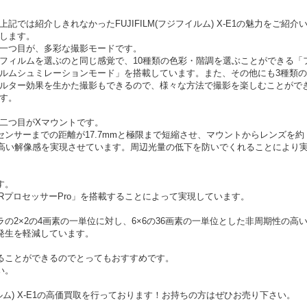
上記では紹介しきれなかったFUJIFILM(フジフイルム) X-E1の魅力をご紹介
します。
一つ目が、多彩な撮影モードです。
フィルムを選ぶのと同じ感覚で、10種類の色彩・階調を選ぶことができる「
ルムシュミレーションモード」を搭載しています。また、その他にも3種類
ルター効果を生かた撮影もできるので、様々な方法で撮影を楽しむことがで
す。
二つ目がXマウントです。
ンサーまでの距離が17.7mmと極限まで短縮させ、マウントからレンズを約
て高い解像感を実現させています。周辺光量の低下を防いでくれることにより
す。
「EXRプロセッサーPro」を搭載することによって実現しています。
の2×2の4画素の一単位に対し、6×6の36画素の一単位とした非周期性の高
発生を軽減しています。
ることができるのでとってもおすすめです。
い。
イルム) X-E1の高価買取を行っております！お持ちの方はぜひお売り下さい。