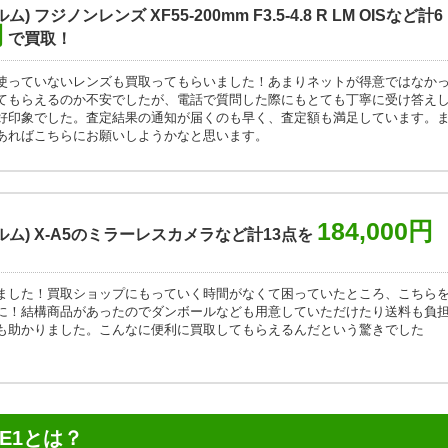
ム) フジノンレンズ XF55-200mm F3.5-4.8 R LM OISなど計6
円
で買取！
使っていないレンズも買取ってもらいました！あまりネットが得意ではなか
てもらえるのか不安でしたが、電話で質問した際にもとても丁寧に受け答え
好印象でした。査定結果の通知が届くのも早く、査定額も満足しています。
あればこちらにお願いしようかなと思います。
184,000円
フイルム) X-A5のミラーレスカメラなど計13点を
ました！買取ショップにもっていく時間がなくて困っていたところ、こちら
に！結構商品があったのでダンボールなども用意していただけたり送料も負
も助かりました。こんなに便利に買取してもらえるんだという驚きでした
-E1とは？