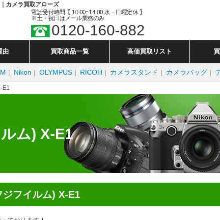
UP中｜カメラ買取アローズ
電話受付時間【
10:00~14:00
水・日曜定休 】
※土・祝日はメール業務のみ
0120-160-882
理由
買取商品一覧
高価買取リスト
買
LM
Nikon
OLYMPUS
RICOH
カメラスタンド
カメラバッグ
-E1
ルム) X-E1
フジフイルム) X-E1