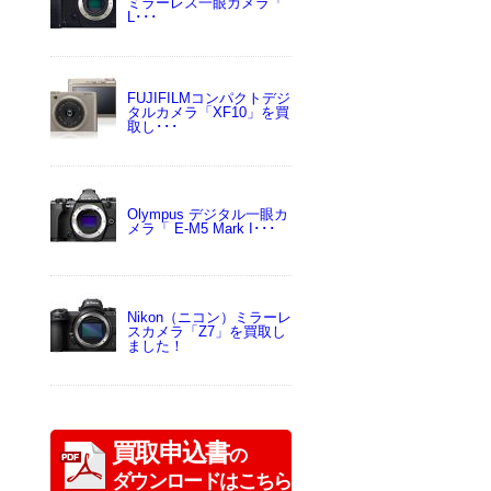
ミラーレス一眼カメラ「
L･･･
FUJIFILMコンパクトデジ
タルカメラ「XF10」を買
取し･･･
Olympus デジタル一眼カ
メラ「 E-M5 Mark I･･･
Nikon（ニコン）ミラーレ
スカメラ「Z7」を買取し
ました！
買取申込書
の
ダウンロードはこちら