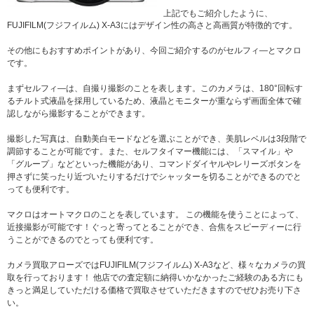
上記でもご紹介したように、
FUJIFILM(フジフイルム) X-A3にはデザイン性の高さと高画質が特徴的です。
その他にもおすすめポイントがあり、今回ご紹介するのがセルフィ―とマクロ
です。
まずセルフィ―は、自撮り撮影のことを表します。このカメラは、180°回転す
るチルト式液晶を採用しているため、液晶とモニターが重ならず画面全体で確
認しながら撮影することができます。
撮影した写真は、自動美白モードなどを選ぶことができ、美肌レベルは3段階で
調節することが可能です。また、セルフタイマー機能には、「スマイル」や
「グループ」などといった機能があり、コマンドダイヤルやレリーズボタンを
押さずに笑ったり近づいたりするだけでシャッターを切ることができるのでと
っても便利です。
マクロはオートマクロのことを表しています。 この機能を使うことによって、
近接撮影が可能です！ぐっと寄ってとることができ、合焦をスピーディーに行
うことができるのでとっても便利です。
カメラ買取アローズではFUJIFILM(フジフイルム) X-A3など、様々なカメラの買
取を行っております！ 他店での査定額に納得いかなかったご経験のある方にも
きっと満足していただける価格で買取させていただきますのでぜひお売り下さ
い。