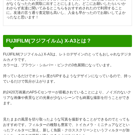
がなくなったため買取に出すことにしました。どこにお願いしたらいいか
わからず友達に聞いてみるとこちらをおすすめされたので利用すること
に。友達の言う通り査定額も高いし、入金も早かったのでお願いしてよか
ったなと思います！
FUJIFILM(フジフイルム) X-A3とは？
FUJIFILM(フジフイルム) X-A3は、レトロデザインのとってもおしゃれなデジタ
ルカメラです。
カラーは、ブラウン・シルバー・ピンクの3色展開になっています。
持っているだけでオシャレ度がUPするようなデザインになっているので、持っ
ているだけで気分が上がります。
約2420万画素のAPS-Cセンサーが搭載されていることにより、ノイズのないク
リアな画像や夜景などの光量が少ないシーンでも綺麗な撮影を行うことができ
ます。
見たままの風景を切り取ったような写真を撮影することができるのでとっても
おすすめです。フィルターの種類も豊富で、トイカメラ・ミニチュアなどとい
ったフィルターに加え、新しく魚眼・クロススクリーンというフィルターが加