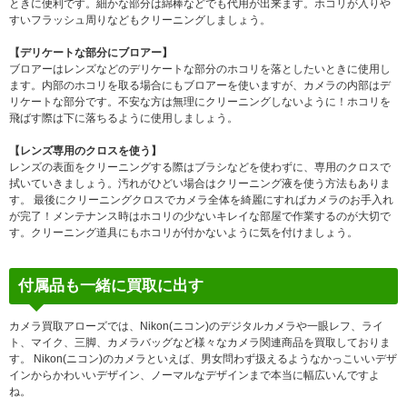
ときに便利です。細かな部分は綿棒などでも代用が出来ます。ホコリが入りや
すいフラッシュ周りなどもクリーニングしましょう。
【デリケートな部分にブロアー】
ブロアーはレンズなどのデリケートな部分のホコリを落としたいときに使用し
ます。内部のホコリを取る場合にもブロアーを使いますが、カメラの内部はデ
リケートな部分です。不安な方は無理にクリーニングしないように！ホコリを
飛ばす際は下に落ちるように使用しましょう。
【レンズ専用のクロスを使う】
レンズの表面をクリーニングする際はブラシなどを使わずに、専用のクロスで
拭いていきましょう。汚れがひどい場合はクリーニング液を使う方法もありま
す。 最後にクリーニングクロスでカメラ全体を綺麗にすればカメラのお手入れ
が完了！メンテナンス時はホコリの少ないキレイな部屋で作業するのが大切で
す。クリーニング道具にもホコリが付かないように気を付けましょう。
付属品も一緒に買取に出す
カメラ買取アローズでは、Nikon(ニコン)のデジタルカメラや一眼レフ、ライ
ト、マイク、三脚、カメラバッグなど様々なカメラ関連商品を買取しておりま
す。 Nikon(ニコン)のカメラといえば、男女問わず扱えるようなかっこいいデザ
インからかわいいデザイン、ノーマルなデザインまで本当に幅広いんですよ
ね。