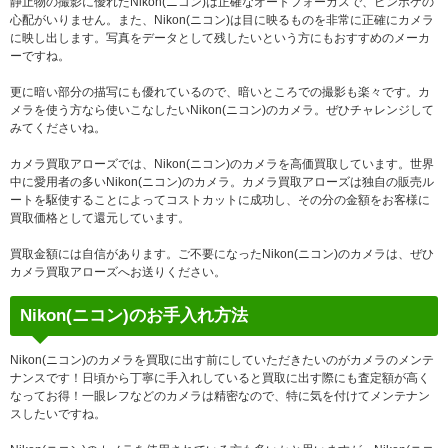
静止物の撮影に優れたNikon(ニコン)は正確なオートフォーカスで、ピンボケの
心配がいりません。また、Nikon(ニコン)は目に映るものを非常に正確にカメラ
に映し出します。写真をデータとして残したいという方にもおすすめのメーカ
ーですね。
更に暗い部分の描写にも優れているので、暗いところでの撮影も楽々です。カ
メラを使う方なら使いこなしたいNikon(ニコン)のカメラ。ぜひチャレンジして
みてくださいね。
カメラ買取アローズでは、Nikon(ニコン)のカメラを高価買取しています。世界
中に愛用者の多いNikon(ニコン)のカメラ。カメラ買取アローズは独自の販売ル
ートを駆使することによってコストカットに成功し、その分の金額をお客様に
買取価格として還元しています。
買取金額には自信があります。ご不要になったNikon(ニコン)のカメラは、ぜひ
カメラ買取アローズへお送りください。
Nikon(ニコン)のお手入れ方法
Nikon(ニコン)のカメラを買取に出す前にしていただきたいのがカメラのメンテ
ナンスです！日頃から丁寧に手入れしていると買取に出す際にも査定額が高く
なってお得！一眼レフなどのカメラは精密なので、特に気を付けてメンテナン
スしたいですね。