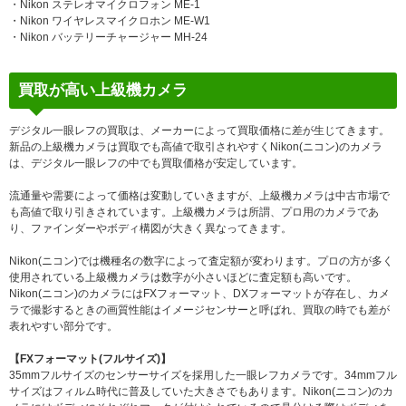
・Nikon ステレオマイクロフォン ME-1
・Nikon ワイヤレスマイクロホン ME-W1
・Nikon バッテリーチャージャー MH-24
買取が高い上級機カメラ
デジタル一眼レフの買取は、メーカーによって買取価格に差が生じてきます。
新品の上級機カメラは買取でも高値で取引されやすくNikon(ニコン)のカメラ
は、デジタル一眼レフの中でも買取価格が安定しています。
流通量や需要によって価格は変動していきますが、上級機カメラは中古市場で
も高値で取り引きされています。上級機カメラは所謂、プロ用のカメラであ
り、ファインダーやボディ構図が大きく異なってきます。
Nikon(ニコン)では機種名の数字によって査定額が変わります。プロの方が多く
使用されている上級機カメラは数字が小さいほどに査定額も高いです。
Nikon(ニコン)のカメラにはFXフォーマット、DXフォーマットが存在し、カメ
ラで撮影するときの画質性能はイメージセンサーと呼ばれ、買取の時でも差が
表れやすい部分です。
【FXフォーマット(フルサイズ)】
35mmフルサイズのセンサーサイズを採用した一眼レフカメラです。34mmフル
サイズはフィルム時代に普及していた大きさでもあります。Nikon(ニコン)のカ