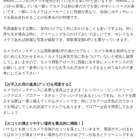
Nikon(ニコン)のカメラを使用されている方も多いかと思いますが、Nikon(ニコ
ン)から登場している一眼レフカメラは初心者の方でも使いやすいシリーズが多
いです。一眼レフカメラはメーカーごとに性能が異なり、自由にボディやレン
ズを組み合わせることが出来るのが特徴です。
写真撮影をする際に、室内だけでなく外に出かけることも多いですよね。外に
持ち出す場合は特に、クリーニングを心がけておいてほしいです。キレイなカ
メラであれば綺麗な写真が撮影でき、買取査定額UPにも繋がっていきます。
カメラのメンテナンスは買取価格UPの為だけでなく、カメラ本体を長持ちさせ
るためにも欠かせません！カメラは保管方法に気をつけていないと劣化し故障
してしまいますので、カメラ買取アローズに買取に出す前にメンテナンスの方
お願いします！参考になりそうなお手入れ方法やグッズをまとめてみたので参
考にしてみて下さい！
【お手入れ用の道具(グッズ)を用意する】
カメラのメンテナンスに必要な道具はさまざま！レンズペン・レンズクリーニ
ングクロス・ブロアー・タオル・ブラシ(ハケ)があるといいですね。カメラを購
入する際は一通り揃えてくのもポイントです。特にブロアーは空気の力でホコ
リを飛ばしてくれる必須アイテムでもあります。ブロアーは必ず用意しておき
ましょう。
【ホコリの溜まりやすい場所を重点的に掃除！】
ハケなどを使ってカメラ全体のホコリを落としていきます。電源ボタンのまわ
りはホコリが溜まりやすい場所なので小さめブラシがあるとクリーニングする