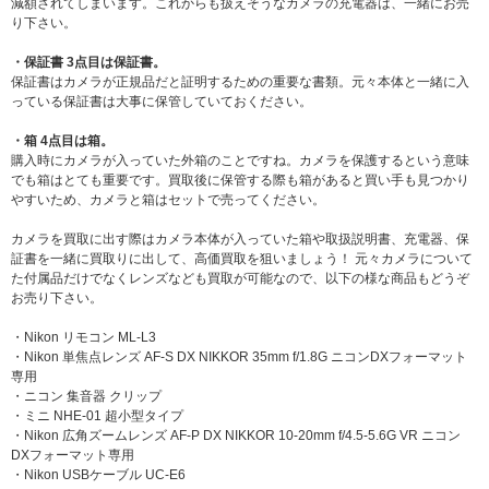
減額されてしまいます。これからも扱えそうなカメラの充電器は、一緒にお売
り下さい。
・保証書 3点目は保証書。
保証書はカメラが正規品だと証明するための重要な書類。元々本体と一緒に入
っている保証書は大事に保管していておください。
・箱 4点目は箱。
購入時にカメラが入っていた外箱のことですね。カメラを保護するという意味
でも箱はとても重要です。買取後に保管する際も箱があると買い手も見つかり
やすいため、カメラと箱はセットで売ってください。
カメラを買取に出す際はカメラ本体が入っていた箱や取扱説明書、充電器、保
証書を一緒に買取りに出して、高価買取を狙いましょう！ 元々カメラについて
た付属品だけでなくレンズなども買取が可能なので、以下の様な商品もどうぞ
お売り下さい。
・Nikon リモコン ML-L3
・Nikon 単焦点レンズ AF-S DX NIKKOR 35mm f/1.8G ニコンDXフォーマット
専用
・ニコン 集音器 クリップ
・ミニ NHE-01 超小型タイプ
・Nikon 広角ズームレンズ AF-P DX NIKKOR 10-20mm f/4.5-5.6G VR ニコン
DXフォーマット専用
・Nikon USBケーブル UC-E6