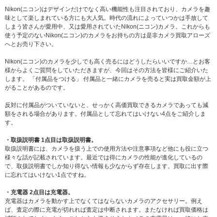
Nikon(ニコン)はデザインだけでなく高い機能性も注目されており、カメラを趣
味として楽しまれている方にも大人気。時代の流れによっていつかは手放して
しまう皆さんが愛用中、又は愛用されていたNikon(ニコン)カメラ。これからも
使う予定のないNikon(ニコン)のカメラをお持ちの方は是非カメラ買取アローズ
へとお売り下さい。
Nikon(ニコン)のカメラを少しでも高く売るにはどうしたらいいですか…とお客
様からよくご質問をしていただきますが、今回はその方法を皆様にご紹介いた
します。 「付属品をつける」 付属品と一緒にカメラを売ると実は買取金額が上
がることがあるのです。
反対に付属品がついていないと、せっかく高価買取できるカメラであっても減
額をされる場合があります。付属品として忘れてはいけない4点をご紹介しま
す。
・取扱説明書 1点目は取扱説明書。
取扱説明書には、カメラを扱う上での使用方法や注意事項など他にも役に立つ
様々な話が記載されています。最近では得にカメラの性能が進化しているの
で、取扱説明書でしか知り得ない情報も少なからず存在します。買取に出す際
に忘れてはいけない1点ですね。
・充電器 2点目は充電器。
充電器はカメラを動かす上でなくてはならないカメラのアクセサリー。例え
ば、査定の際に充電が切れれば査定は中断されます。またなければ買取価格は