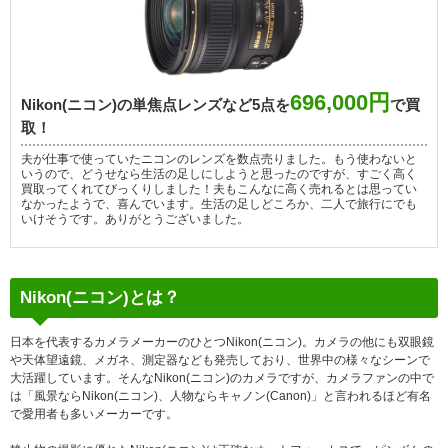
696,000円
Nikon(ニコン)の単焦点レンズなど5点を
で買
取！
夫が仕事で使っていたニコンのレンズを数点売りました。もう使わないと
いうので、どうせなら生活の足しにしようと思ったのですが、すごく高く
買取ってくれてびっくりしました！夫もこんなに高く売れるとは思ってい
なかったようで、喜んでいます。生活の足しどころか、二人で旅行にでも
いけそうです。ありがとうございました。
Nikon(ニコン)とは？
日本を代表するカメラメーカーのひとつNikon(ニコン)。カメラの他にも双眼鏡
や天体望遠鏡、メガネ、測定器なども発売しており、世界中の様々なシーンで
大活躍しています。そんなNikon(ニコン)のカメラですが、カメラファンの中で
は「風景ならNikon(ニコン)、人物ならキャノン(Canon)」と言われるほど有名
で愛用者も多いメーカーです。