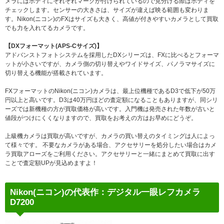
メラにはボディにそれぞれマークが付けられているので見分ける際はボディを
チェックします。センサーの大きさは、サイズが違えば映る範囲も変わりま
す。Nikon(ニコン)のFXはサイズも大きく、高値が付きやすいカメラとして買取
でも力を入れてるカメラです。
【DXフォーマット(APS-Cサイズ)】
アドバンストフォトシステムを採用したDXシリーズは、FXに比べるとフォーマ
ットが小さいですが、カメラ側の切り替えやワイドサイズ、パノラマサイズに
切り替える機能が搭載されています。
FXフォーマットのNikon(ニコン)カメラは、最上位機種であるD3で低下が50万
円以上と高いです。D3は40万円ほどの査定額になることもありますが、同シリ
ーズでは新機種の方が買取価格が高いです。入門機は発売された年数が古いと
値段がつけにくくなりますので、買取をお考えの方はお早めにどうぞ。
上級機カメラは買取が高いですが、カメラの買い替えのタイミングは人によっ
て様々です。 不要なカメラがある場合、アクセサリーを処分したい場合はカメ
ラ買取アローズをご利用ください。アクセサリーと一緒にまとめて買取に出す
ことで査定額UPが見込めますよ！
Nikon(ニコン)の代表作：デジタル一眼レフカメラ
D7200