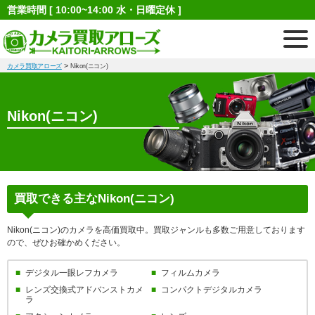
営業時間 [ 10:00~14:00 水・日曜定休 ]
>
カメラ買取アローズ
Nikon(ニコン)
Nikon(ニコン)
買取できる主なNikon(ニコン)
Nikon(ニコン)のカメラを高価買取中。買取ジャンルも多数ご用意しております
ので、ぜひお確かめください。
デジタル一眼レフカメラ
フィルムカメラ
レンズ交換式アドバンストカメ
コンパクトデジタルカメラ
ラ